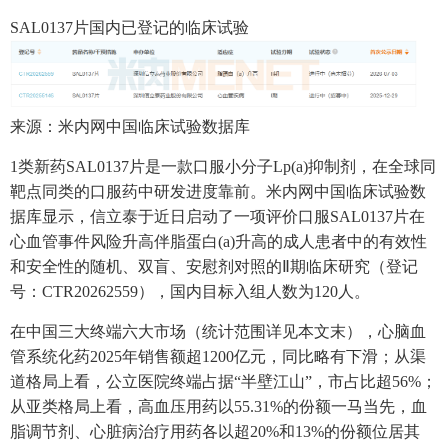
SAL0137片国内已登记的临床试验
来源：米内网中国临床试验数据库
1类新药SAL0137片是一款口服小分子Lp(a)抑制剂，在全球同
靶点同类的口服药中研发进度靠前。米内网中国临床试验数
据库显示，信立泰于近日启动了一项评价口服SAL0137片在
心血管事件风险升高伴脂蛋白(a)升高的成人患者中的有效性
和安全性的随机、双盲、安慰剂对照的Ⅱ期临床研究（登记
号：CTR20262559），国内目标入组人数为120人。
在中国三大终端六大市场（统计范围详见本文末），心脑血
管系统化药2025年销售额超1200亿元，同比略有下滑；从渠
道格局上看，公立医院终端占据“半壁江山”，市占比超56%；
从亚类格局上看，高血压用药以55.31%的份额一马当先，血
脂调节剂、心脏病治疗用药各以超20%和13%的份额位居其