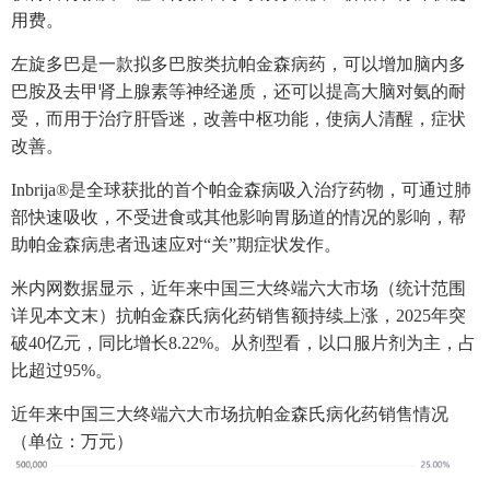
用费。
左旋多巴是一款拟多巴胺类抗帕金森病药，可以增加脑内多
巴胺及去甲肾上腺素等神经递质，还可以提高大脑对氨的耐
受，而用于治疗肝昏迷，改善中枢功能，使病人清醒，症状
改善。
Inbrija®是全球获批的首个帕金森病吸入治疗药物，可通过肺
部快速吸收，不受进食或其他影响胃肠道的情况的影响，帮
助帕金森病患者迅速应对“关”期症状发作。
米内网数据显示，近年来中国三大终端六大市场（统计范围
详见本文末）抗帕金森氏病化药销售额持续上涨，2025年突
破40亿元，同比增长8.22%。从剂型看，以口服片剂为主，占
比超过95%。
近年来中国三大终端六大市场抗帕金森氏病化药销售情况
（单位：万元）