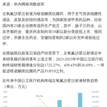
来源：米内网格局数据库
左氧氟沙星注射液为喹诺酮类抗菌药，用于支气管炎细菌性
感染、皮肤及软组织感染等，为国家医保甲类药品种。目前
国内有23家企业拥有该药生产批文，其中，扬子江药业、山
东齐都药业、重庆药友制药等19家以新分类获批上市、视同
过评，华夏生生药业、安徽恒星制药2家以补充申请获批过
评。
在限输限抗政策日渐趋严的背景下，左氧氟沙星注射液近年
来销售额仍保持逐年上涨之势，2023-2025年中国公立医疗机
构终端销售额增速分别达1725.27%、439.43%和26.69%，一举
挺进喹诺酮类抗菌药产品TOP19之列。
近年来中国公立医疗机构终端左氧氟沙星注射液销售趋势
（单位：万元）