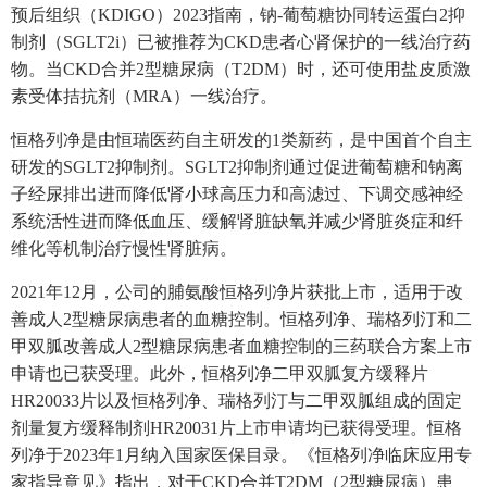
预后组织（KDIGO）2023指南，钠-葡萄糖协同转运蛋白2抑
制剂（SGLT2i）已被推荐为CKD患者心肾保护的一线治疗药
物。当CKD合并2型糖尿病（T2DM）时，还可使用盐皮质激
素受体拮抗剂（MRA）一线治疗。
恒格列净是由恒瑞医药自主研发的1类新药，是中国首个自主
研发的SGLT2抑制剂。SGLT2抑制剂通过促进葡萄糖和钠离
子经尿排出进而降低肾小球高压力和高滤过、下调交感神经
系统活性进而降低血压、缓解肾脏缺氧并减少肾脏炎症和纤
维化等机制治疗慢性肾脏病。
2021年12月，公司的脯氨酸恒格列净片获批上市，适用于改
善成人2型糖尿病患者的血糖控制。恒格列净、瑞格列汀和二
甲双胍改善成人2型糖尿病患者血糖控制的三药联合方案上市
申请也已获受理。此外，恒格列净二甲双胍复方缓释片
HR20033片以及恒格列净、瑞格列汀与二甲双胍组成的固定
剂量复方缓释制剂HR20031片上市申请均已获得受理。恒格
列净于2023年1月纳入国家医保目录。《恒格列净临床应用专
家指导意见》指出，对于CKD合并T2DM（2型糖尿病）患