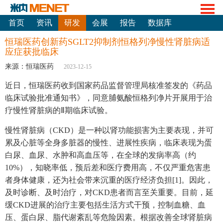
首页
资讯
研发
会展
报告
数据库
恒瑞医药创新药SGLT2抑制剂恒格列净慢性肾脏病适
应症获批临床
来源：恒瑞医药
2023-12-15
近日，恒瑞医药收到国家药品监督管理局核准签发的《药品
临床试验批准通知书》，同意脯氨酸恒格列净片开展用于治
疗慢性肾脏病的Ⅱ期临床试验。
慢性肾脏病（CKD）是一种以肾功能损害为主要表现，并可
累及心脏等全身多脏器的慢性、进展性疾病，临床表现为蛋
白尿、血尿、水肿和高血压等，在全球的发病率高（约
10%），知晓率低，预后差和医疗费用高，不仅严重危害患
者身体健康，还为社会带来沉重的医疗经济负担[1]。因此，
及时诊断、及时治疗，对CKD患者而言至关重要。目前，延
缓CKD进展的治疗主要包括生活方式干预，控制血糖、血
压、蛋白尿、脂代谢紊乱等危险因素。根据改善全球肾脏病