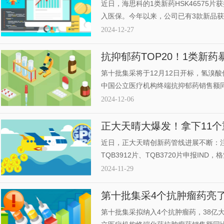
药上市可期
近日，海思科的1类新药HSK46575
入医保。今年以来，公司已有3款新品获
异化创新，首款1类新药已成长为10亿级品
2024-12-27
（+10.6%），18款1类新药在研，2
抗抑郁药TOP20！1类新药
特、京卫备战第十批集采
第十批集采将于12月12日开标，氢溴酸
中国公立医疗机构终端抗抑郁药销售额同
场。产品TOP20中，草酸艾司西酞普兰
2024-12-06
TOP20中，豪森药业的阿戈美拉汀片
上榜。
正大天晴大爆发！拿下11个
款1类新药在路上
近日，正大天晴创新药管线进展不断：注射用
TQB3912片、TQB3720片申报I
4款1类新药、7款仿制药获批上市；公
2024-11-29
9款处于NDA或Ⅲ期临床阶段；累计有6
采。
第十批集采4个抗肿瘤药亮了
种承压，齐鲁、科伦发力
第十批集采拟纳入4个抗肿瘤药，38亿大