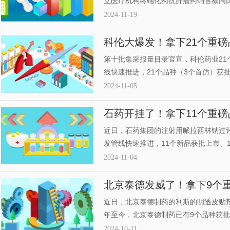
立医疗机构终端化药抗肿瘤药销售额同比
药领跑市场。品牌TOP20中，4大超10
2024-11-19
采抗肿瘤药，齐鲁制药均已过评，科伦
科伦大爆发！拿下21个重磅
个品种备战第十批集采
第十批集采报量目录官宣，科伦药业2
线快速推进，21个品种（3个首仿）获
费用15.84亿元，39款新药处于申报
2024-11-05
个品种过评（49个首家），21个品种
石药开挂了！拿下11个重磅
种备战第十批集采
近日，石药集团的注射用哌拉西林钠过
发管线快速推进，11个新品获批上市、
评（32个首家），16个品种拟纳入第
2024-11-04
款1类新药获批临床，并达成2项BD合
北京泰德发威了！拿下9个重
新药、4个新品冲刺
近日，北京泰德制药的利斯的明透皮贴剂
年至今，北京泰德制药已有9个品种获
公司研发管线持续推进，目前公司有12
2024-10-11