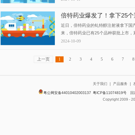
究阶段，4个新分类报产品种在审。
倍特药业爆发了！拿下25个
屏，1类新药猛攻1400亿市
近日，倍特药业的钆特醇注射液拿下国
来，倍特药业已有25个品种获批上市，累
备战第十批集采。目前公司有15款新药
2024-10-09
段；58个新分类报产品种在审，6个暂
上一页
1
2
3
4
5
6
7
8
关于我们
|
产品服务
|
粤公网安备44010402003137
粤ICP备11074819号
国家
Copyright 2009 - 2