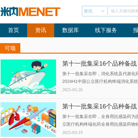
资讯
输入关键词搜
首页
资讯
数据库
线下服务
可颂
第十一批集采16个品种备战！
市场齐鲁、倍特发力
第十一批集采在即，消化系统及代谢化
2024H1中国公立医疗机构终端消化系
6.42%。品牌TOP10中，阿斯利康
2025-03-26
沙东的磷酸西格列汀片位列前三。消化系
品种备战第十一批集采，齐鲁、正大、
第十一批集采16个品种备战！
市场倍特、石药发力
第十一批集采在即，全身用抗感染药为国
立医疗机构终端化药全身用抗感染药物销售
TOP10中，辉瑞的注射用头孢哌酮钠舒
2025-03-19