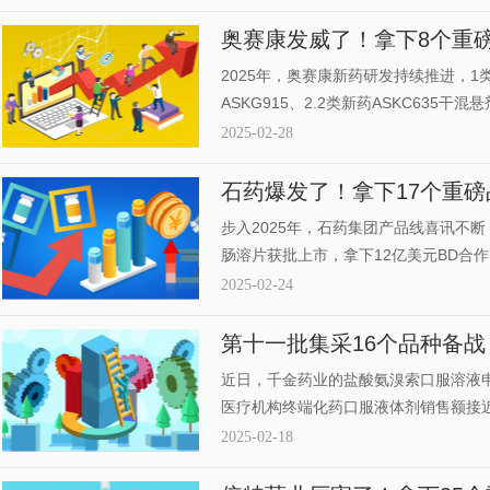
西南药业的注射用头孢唑肟钠位列前三。
个品种备战第十一批集采，倍特、齐鲁
奥赛康发威了！拿下8个重磅
场，9款新药、4个首仿冲刺
2025年，奥赛康新药研发持续推进，
ASKG915、2.2类新药ASKC635
种获批上市，其中多个品种为国内首批上
2025-02-28
家），15个品种中标国采；9款重点新
市申请在审。
石药爆发了！拿下17个重磅
1类新药上市可期
步入2025年，石药集团产品线喜讯不
肠溶片获批上市，拿下12亿美元BD合作
上市，累计134个品种过评（33个首家
2025-02-24
批国采。公司创新研发进展不断，9款1
第十一批集采16个品种备战！
市场倍特、扬子江发力
近日，千金药业的盐酸氨溴索口服溶液申
医疗机构终端化药口服液体剂销售额接近1
尤斯卡比、韩美领跑市场。品牌TOP20
2025-02-18
一，儿童肺炎常用药暴涨96%。口服液
一批集采，倍特、扬子江、诚济、京卫