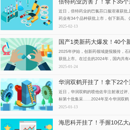
倍特药业厉害了！拿下35个
1类新药、48个新品发力
近日，倍特药业的巴氯芬口服溶液获批上
药业有34个品种获批上市，创下新高。公
品种中标国采，24个品种备战第十一批
2025-02-13
药处于申报临床及以上研究阶段；48个
国产1类新药大爆发！40个
瑞、科伦、正大天晴大丰收
2025年伊始，创新药领域捷报频传，
获批上市。在过去的2024年，国内共
天晴、恒瑞、科伦、海思科收获颇丰；7
2025-01-24
剂、消化系统及代谢药研发火热。近日
支持力度。
华润双鹤开挂了！拿下22个
屏，1类新药抢攻1400亿市
近日，华润双鹤的喷他佐辛注射液过评、1
标第十批集采……2024年至今华润双
22个品种获批上市，累计101个品种过评
2025-01-13
前三季度公司研发费用4.73亿元（+14
报产在审。
海思科开挂了！手握10亿大