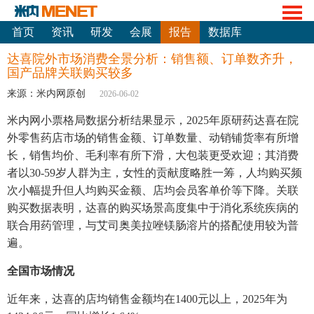
首页
资讯
研发
会展
报告
数据库
达喜院外市场消费全景分析：销售额、订单数齐升，
国产品牌关联购买较多
来源：米内网原创
2026-06-02
米内网小票格局数据分析结果显示，2025年原研药达喜在院
外零售药店市场的销售金额、订单数量、动销铺货率有所增
长，销售均价、毛利率有所下滑，大包装更受欢迎；其消费
者以30-59岁人群为主，女性的贡献度略胜一筹，人均购买频
次小幅提升但人均购买金额、店均会员客单价等下降。关联
购买数据表明，达喜的购买场景高度集中于消化系统疾病的
联合用药管理，与艾司奥美拉唑镁肠溶片的搭配使用较为普
遍。
全国市场情况
近年来，达喜的店均销售金额均在1400元以上，2025年为