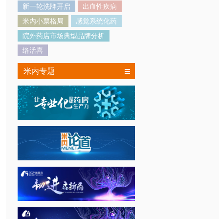
新一轮洗牌开启
出血性疾病
米内小票格局
感觉系统化药
院外药店市场典型品牌分析
络活喜
米内专题