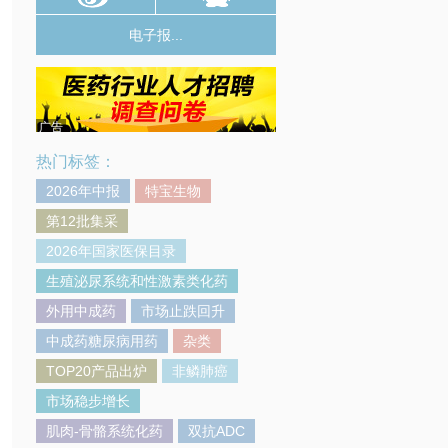
电子报...
广告
热门标签：
2026年中报
特宝生物
第12批集采
2026年国家医保目录
生殖泌尿系统和性激素类化药
外用中成药
市场止跌回升
中成药糖尿病用药
杂类
TOP20产品出炉
非鳞肺癌
市场稳步增长
肌肉-骨骼系统化药
双抗ADC