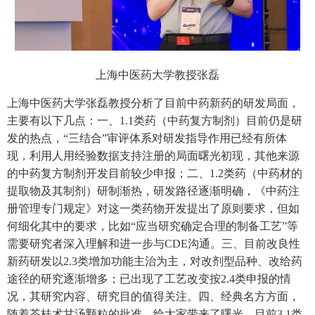
上海中医药大学教授张磊
上海中医药大学张磊教授分析了目前中药新药的研发局面，
主要有以下几点：一、1.1类药（中药复方制剂）目前仍是研
发的热点，“三结合”审评体系对研发指导作用已经有所体
现，利用人用经验数据支持注册的局面曙光初现，其他来源
的中药复方制剂开发目前较少申报；二、1.2类药（中药材的
提取物及其制剂）研制渐热，研发路径逐渐明确，《中药注
册管理专门规定》对这一类药物开发提出了原则要求，但如
何细化其中的要求，比如“应当研究确定合理的制备工艺”等
需要研究者深入理解和进一步与CDE沟通。三、目前改良性
新药研发以2.3类增加功能主治为主，对改剂型品种、改给药
途径的研究逐渐增多；已出现了工艺改变按2.4类申报的情
况，其研究内容、研究目的值得关注。四、经典名方方面，
随着苓桂术甘汤颗粒的批准，给大家带来了曙光，目前3.1类