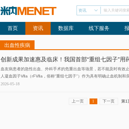
资讯
输入关键词搜
首页
资讯
数据库
线下服务
出血性疾病
创新成果加速惠及临床！我国首部“重组七因子”用
血友病患者的急性出血、外科手术的危重出血等场景，若不能及时有效
人凝血因子Ⅶa（rFⅦa，俗称“重组七因子”）作为具有明确止血机制
场景止血治疗。近日我国首部《重组人凝血因子Ⅶa（rFⅦa）临床用药
2026-05-18
则》）由中国临床肿瘤学会（CSCO）正式发布，并发表在广州医科大
为，该《指导原则》发布为rFⅦa的合理应用提供了科学、权威的“证据
上一页
下一页
第1
1
规范治疗。