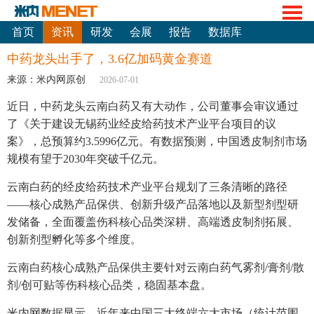
首页
资讯
研发
会展
报告
数据库
中药龙头出手了，3.6亿加码黄金赛道
来源：米内网原创
2026-07-01
近日，中药龙头云南白药又有大动作，公司董事会审议通过
了《关于建设无锡药业经皮给药技术产业平台项目的议
案》，总预算约3.5996亿元。有数据预测，中国透皮制剂市场
规模有望于2030年突破千亿元。
云南白药的经皮给药技术产业平台规划了三条清晰的路径
——核心成熟产品保供、创新升级产品落地以及新型剂型研
发储备，全面覆盖伤科核心品类深耕、高端透皮制剂拓展、
创新剂型孵化等多个维度。
云南白药核心成熟产品保供主要针对云南白药气雾剂/膏剂/散
剂/创可贴等伤科核心品类，稳固基本盘。
米内网数据显示，近年来中国三大终端六大市场（统计范围