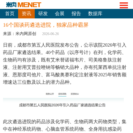
首页
资讯
研发
会展
报告
数据库
16个国谈药遴选进院，独家品种霸屏
来源：米内网原创
2026-06-26
日前，成都市第五人民医院发布公告，公示该院2026年引入
药品厂家遴选结果。40个药品（以序号计）在列，化学药、
生物药均有涉及，既有艾米替诺福韦片、司美格鲁肽注射
液、注射用艾普拉唑钠等畅销大品种，亦有托莱西单抗注射
液、恩那度司他片、富马酸奥赛利定注射液等2025年销售额
增速达三位数及以上的潜力品种。
此次遴选进院的药品涉及化学药、生物药两大药物类型，集
中在神经系统药物、心脑血管系统药物、全身用抗感染药