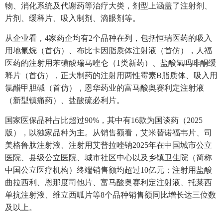
物、消化系统及代谢药等治疗大类，剂型上涵盖了注射剂、
片剂、缓释片、吸入制剂、滴眼剂等。
从企业看，4家药企均有2个品种在列，包括恒瑞医药的吸入
用地氟烷（首仿）、布比卡因脂质体注射液（首仿），人福
医药的注射用苯磺酸瑞马唑仑（1类新药）、盐酸氢吗啡酮缓
释片（首仿），正大制药的注射用两性霉素B脂质体、吸入用
氯醋甲胆碱（首仿），恩华药业的富马酸奥赛利定注射液
（新型镇痛药）、盐酸硫必利片。
国家医保品种占比超过90%，其中有16款为国谈药（2025
版），以独家品种为主。从销售额看，艾米替诺福韦片、司
美格鲁肽注射液、注射用艾普拉唑钠2025年在中国城市公立
医院、县级公立医院、城市社区中心以及乡镇卫生院（简称
中国公立医疗机构）终端销售额均超过10亿元；注射用盐酸
曲拉西利、恩那度司他片、富马酸奥赛利定注射液、托莱西
单抗注射液、维立西呱片等8个品种销售额同比增长达三位数
及以上。