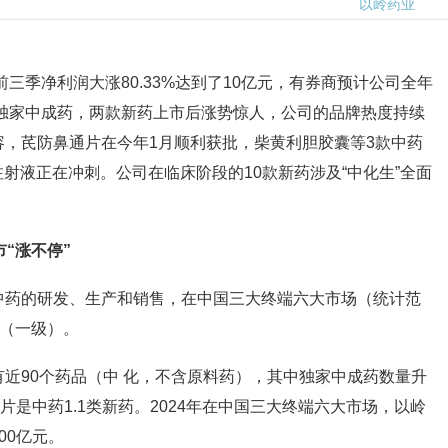
以岭药业
前三季净利润大涨80.33%达到了10亿元，有券商预计公司全年
个独家中成药，两款新药上市后涨势惊人，公司的品牌热度持续
，芪防鼻通片在今年1月顺利获批，柴黄利胆胶囊等3款中药
注射液正在冲刺。公司在临床阶段的10款新药涉及“中化生”全面
。
“涨不停”
中药的研发、生产和销售，在中国三大终端六大市场（统计范
团（一级）。
近90个药品（中 化，不含原料药），其中独家中成药数量升
片是中药1.1类新药。2024年在中国三大终端六大市场，以岭
00亿元。