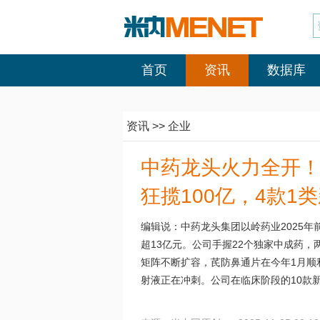
首页
资讯
数据库
资讯
>>
企业
中药龙头火力全开！
狂揽100亿，4款1
编辑说：中药龙头集团以岭药业2025年
超13亿元。公司手握22个独家中成药
矩阵不断扩容，芪防鼻通片在今年1月顺
射液正在冲刺。公司在临床阶段的10款