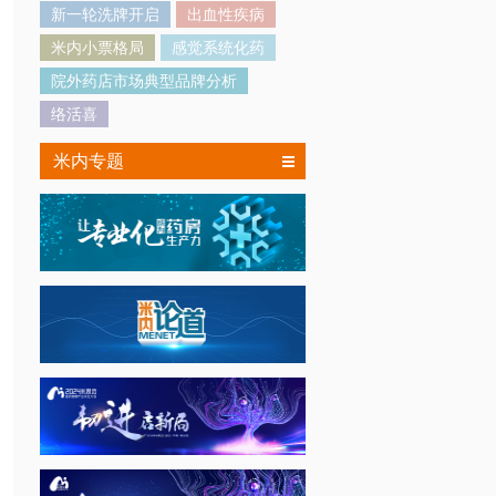
新一轮洗牌开启
出血性疾病
米内小票格局
感觉系统化药
院外药店市场典型品牌分析
络活喜
米内专题