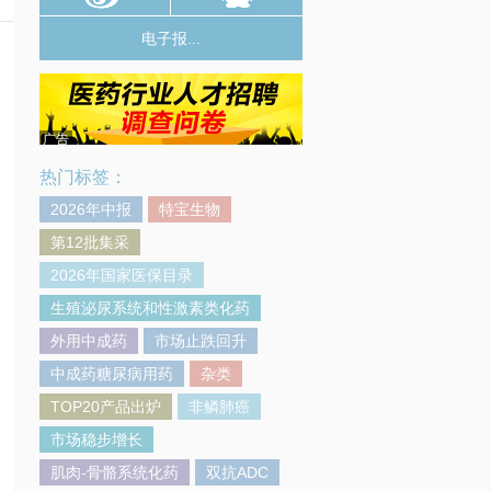
电子报...
广告
热门标签：
2026年中报
特宝生物
第12批集采
2026年国家医保目录
生殖泌尿系统和性激素类化药
外用中成药
市场止跌回升
中成药糖尿病用药
杂类
TOP20产品出炉
非鳞肺癌
市场稳步增长
肌肉-骨骼系统化药
双抗ADC