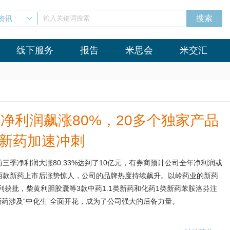
资讯
输入关键词搜索
线下服务
报告
米思会
米交汇
净利润飙涨80%，20多个独家产品
类新药加速冲刺
前三季净利润大涨80.33%达到了10亿元，有券商预计公司全年净利润或
，两款新药上市后涨势惊人，公司的品牌热度持续飙升。以岭药业的新药
利获批，柴黄利胆胶囊等3款中药1.1类新药和化药1类新药苯胺洛芬注
新药涉及“中化生”全面开花，成为了公司强大的后备力量。