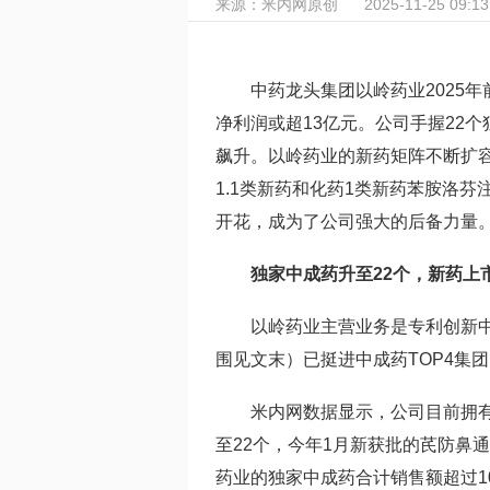
来源：米内网原创
2025-11-25 09:13
中药龙头集团以岭药业2025年
净利润或超13亿元。公司手握22
飙升。以岭药业的新药矩阵不断扩容
1.1类新药和化药1类新药苯胺洛芬
开花，成为了公司强大的后备力量
独家中成药升至22个，新药上市
以岭药业主营业务是专利创新
围见文末）已挺进中成药TOP4集
米内网数据显示，公司目前拥有
至22个，今年1月新获批的芪防鼻通
药业的独家中成药合计销售额超过1