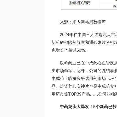
来源：米内网格局数据库
2024年在中国三大终端六大
新药解郁除烦胶囊
和通心络片分别
也增长了超过50%。
以岭药业已在中成药心血管疾
类市场领军，此外，公司的
乳结泰
中成药止咳祛痰平喘用药市场TOP4
品、
益肾养心安神片
也是中成药安神
用药市场TOP39产品……公司的
中药龙头大爆发！5个新药已获