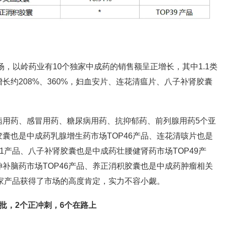
市场，以岭药业有10个独家中成药的销售额呈正增长，其中
1.1类
增长约208%
、360%，妇血安片、连花清瘟片、八子补肾胶囊
病用药、感冒用药、糖尿病用药、抗抑郁药、前列腺用药5个亚
胶囊
也是中成药乳腺增生药市场TOP46产品、
连花清咳片
也是
1产品、
八子补肾胶囊
也是中成药壮腰健肾药市场TOP49产
补脑药市场TOP46产品、
养正消积胶囊
也是中成药肿瘤相关
独家产品获得了市场的高度肯定，实力不容小觑。
批，2个正冲刺，6个在路上