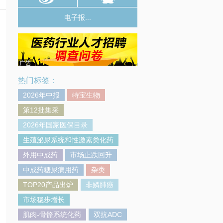
电子报...
广告
热门标签：
2026年中报
特宝生物
第12批集采
2026年国家医保目录
生殖泌尿系统和性激素类化药
外用中成药
市场止跌回升
中成药糖尿病用药
杂类
TOP20产品出炉
非鳞肺癌
市场稳步增长
肌肉-骨骼系统化药
双抗ADC