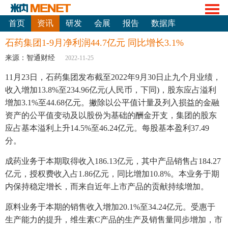
首页
资讯
研发
会展
报告
数据库
石药集团1-9月净利润44.7亿元 同比增长3.1%
来源：智通财经
2022-11-25
11月23日，石药集团发布截至2022年9月30日止九个月业绩，
收入增加13.8%至234.96亿元(人民币，下同)，股东应占溢利
增加3.1%至44.68亿元。撇除以公平值计量及列入损益的金融
资产的公平值变动及以股份为基础的酬金开支，集团的股东
应占基本溢利上升14.5%至46.24亿元。每股基本盈利37.49
分。
成药业务于本期取得收入186.13亿元，其中产品销售占184.27
亿元，授权费收入占1.86亿元，同比增加10.8%。本业务于期
内保持稳定增长，而来自近年上市产品的贡献持续增加。
原料业务于本期的销售收入增加20.1%至34.24亿元。受惠于
生产能力的提升，维生素C产品的生产及销售量同步增加，市