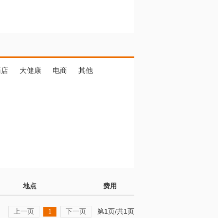
药店
大健康
电商
其他
地点
费用
上一页
下一页
第1页/共1页
1