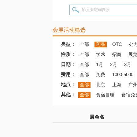
输入关键词搜索
会展活动筛选
类型：
全部
药品
OTC
处
性质：
全部
学术
招商
展
日期：
全部
1月
2月
3月
费用：
全部
免费
1000-5000
地点：
全部
北京
上海
广
其他：
全部
食宿自理
食宿免
展会名