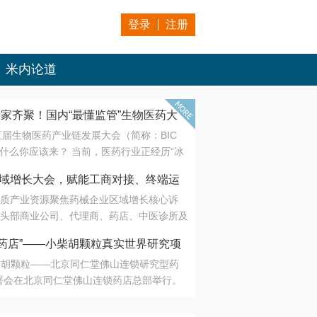
登录
注册
米内论道
专家齐聚！国内“最懂监管”生物医药大
第五届生物医药产业链发展大会（简称：BIC
 为什么你应该来？ 当前，医药行业正经历“冰
是AI制药从概念验证走向深度落地，数据与算
会·区域增长大会，赋能工商对接、终端运
另一端是创新药“最后一公里”的支付与入院
质产业资源聚焦药械企业区域增长核心诉
生态。 同质化“内卷”已无出路，全产业链协
头部商业公司、代理商、药店、中医诊所及
局关键。 本届大会以 “重构生态，定义未
接平台助力企业高效拓展终端网络，抢占区
容——从监管政策的前沿洞察，到AI制药的
药店”——小柴胡颗粒真实世界研究项
战略布局
复杂药物制剂、CGT、多肽与小核酸的技
小柴胡颗粒——北京同仁堂佛山连锁研究型药
性智造。 我们致力于打破壁垒，让“实验
连锁启动
署会在北京同仁堂佛山连锁药店总部举行。
端”与“支付端”深度对话，更让监管、产业、资
区域增长大会，赋能工商对接、终端运营
在广东落地的又一重要布局，标志着全国首
形成共识。
项目正式进入佛山市场。