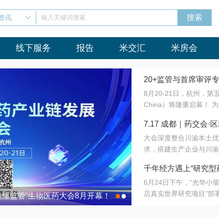
资讯
输入关键词搜索
线下服务
报告
米交汇
米房会
20+监管与首席审评
8月20-21日，杭州，
会8月开幕！
China）将隆重启幕！
与火”的淬炼—— 一端
7.17 成都｜药交
法正重新定义研发效率；
大会深度整合川渝本土优
难题，呼唤更成熟的产业
营
求，搭建生产企业与川渝
同与出海能力建设才是破
三终端渠道的精准高效对
来”为主题，内容全面扩
千年经方遇上“研究型
域增量份额夯实西南市场
算力突围；从中药创新、
6月24日下午，“光华
术攻坚，到CDMO的柔
目在北京同仁堂佛山
店真实世界研究项目”部
●
●
室”与“生产线”、“研发
最懂监管”生物医药大会8月开幕！
7.17 成都｜药交会·
这是继广州之后，该项目
本、临床在同一张桌子上
个OTC药品研究型药店