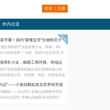
登录
注册
米内论道
专家齐聚！国内“最懂监管”生物医药大
第五届生物医药产业链发展大会（简称：BIC
 为什么你应该来？ 当前，医药行业正经历“冰
是AI制药从概念验证走向深度落地，数据与算
会·区域增长大会，赋能工商对接、终端运
另一端是创新药“最后一公里”的支付与入院
质产业资源聚焦药械企业区域增长核心诉
生态。 同质化“内卷”已无出路，全产业链协
头部商业公司、代理商、药店、中医诊所及
局关键。 本届大会以 “重构生态，定义未
接平台助力企业高效拓展终端网络，抢占区
容——从监管政策的前沿洞察，到AI制药的
药店”——小柴胡颗粒真实世界研究项
战略布局
复杂药物制剂、CGT、多肽与小核酸的技
小柴胡颗粒——北京同仁堂佛山连锁研究型药
性智造。 我们致力于打破壁垒，让“实验
连锁启动
署会在北京同仁堂佛山连锁药店总部举行。
端”与“支付端”深度对话，更让监管、产业、资
区域增长大会，赋能工商对接、终端运营
在广东落地的又一重要布局，标志着全国首
形成共识。
项目正式进入佛山市场。