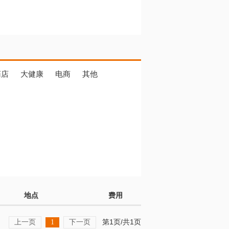
药店
大健康
电商
其他
地点
费用
上一页
下一页
第1页/共1页
1