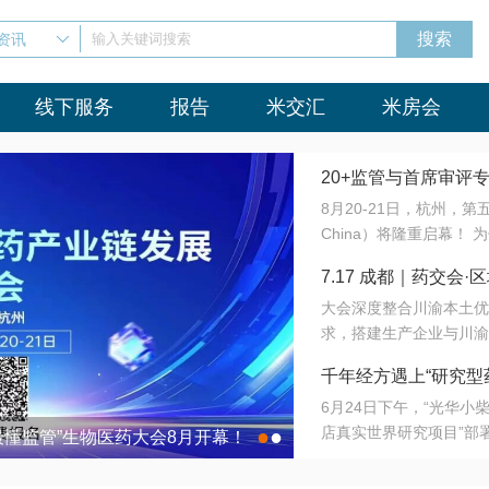
资讯
输入关键词搜索
线下服务
报告
米交汇
米房会
20+监管与首席审评
8月20-21日，杭州，
会8月开幕！
China）将隆重启幕！
与火”的淬炼—— 一端
7.17 成都｜药交
法正重新定义研发效率；
大会深度整合川渝本土优
难题，呼唤更成熟的产业
营
求，搭建生产企业与川渝
同与出海能力建设才是破
三终端渠道的精准高效对
来”为主题，内容全面扩
千年经方遇上“研究型
域增量份额夯实西南市场
算力突围；从中药创新、
6月24日下午，“光华
术攻坚，到CDMO的柔
目在北京同仁堂佛山
店真实世界研究项目”部
●
●
室”与“生产线”、“研发
最懂监管”生物医药大会8月开幕！
7.17 成都｜药交会·
这是继广州之后，该项目
本、临床在同一张桌子上
个OTC药品研究型药店