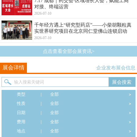
7.17 成都｜药交会·区域增长大会，赋能工商
对接、终端运营
2026-07-10
千年经方遇上“研究型药店”——小柴胡颗粒真
实世界研究项目在北京同仁堂佛山连锁启动
2026-07-10
点击查看全部会展资讯>
展会详情
企业发布展会信息
类型
|
全部
性质
|
全部
日期
|
全部
费用
|
全部
地点
|
全部