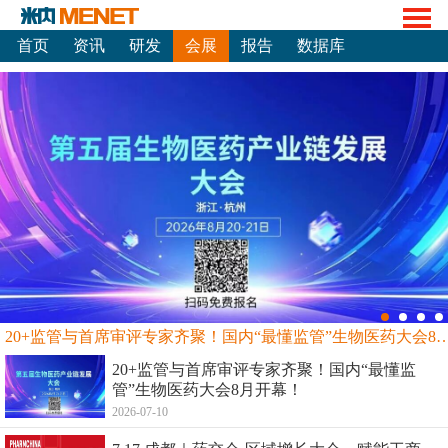
首页
资讯
研发
会展
报告
数据库
20+监管与首席审评专家齐聚！国内“最懂监管”生物
20+监管与首席审评专家齐聚！国内“最懂监
管”生物医药大会8月开幕！
2026-07-10