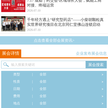
7.17 成都｜药交会·区域增长大会，赋能工商
对接、终端运营
2026-07-10
千年经方遇上“研究型药店”——小柴胡颗粒真
实世界研究项目在北京同仁堂佛山连锁启动
2026-07-10
点击查看全部会展资讯>
展会详情
企业发布展会信息
类型
|
全部
性质
|
全部
日期
|
全部
费用
|
全部
地点
|
全部