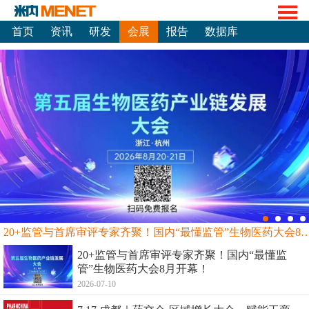
首页
资讯
研发
会展
报告
数据库
20+监管与首席审评专家齐聚！国内“最懂监管”生物
20+监管与首席审评专家齐聚！国内“最懂监
管”生物医药大会8月开幕！
2026-07-10