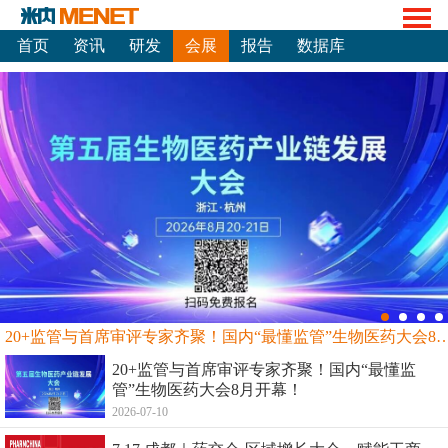
首页
资讯
研发
会展
报告
数据库
20+监管与首席审评专家齐聚！国内“最懂监管”生物
20+监管与首席审评专家齐聚！国内“最懂监
管”生物医药大会8月开幕！
2026-07-10