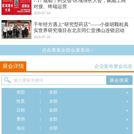
7.17 成都｜药交会·区域增长大会，赋能工商
对接、终端运营
2026-07-10
千年经方遇上“研究型药店”——小柴胡颗粒真
实世界研究项目在北京同仁堂佛山连锁启动
2026-07-10
点击查看全部会展资讯>
展会详情
企业发布展会信息
类型
|
全部
性质
|
全部
日期
|
全部
费用
|
全部
地点
|
全部