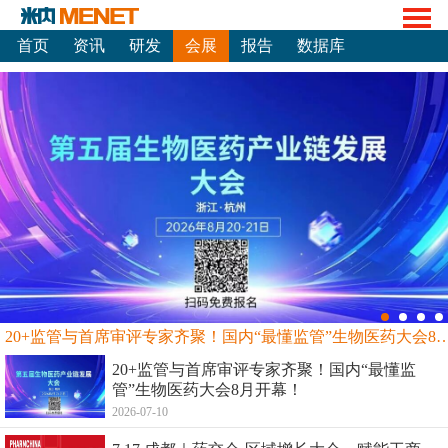
首页
资讯
研发
会展
报告
数据库
20+监管与首席审评专家齐聚！国内“最懂监管”生物
20+监管与首席审评专家齐聚！国内“最懂监
管”生物医药大会8月开幕！
2026-07-10