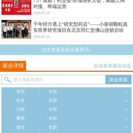
7.17 成都｜药交会·区域增长大会，赋能工商
对接、终端运营
2026-07-10
千年经方遇上“研究型药店”——小柴胡颗粒真
实世界研究项目在北京同仁堂佛山连锁启动
2026-07-10
点击查看全部会展资讯>
展会详情
企业发布展会信息
类型
|
全部
性质
|
全部
日期
|
全部
费用
|
全部
地点
|
全部