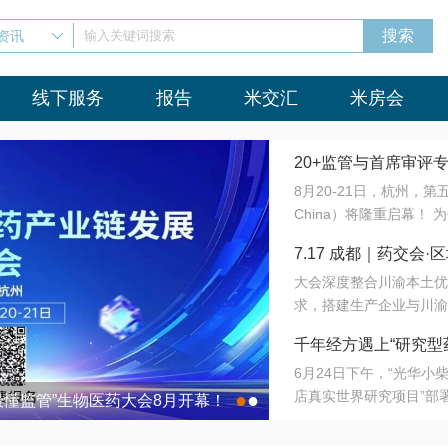
资讯
输入关键词搜索
线下服务
报告
米交汇
米房会
20+监管与首席审评
8月20-21日，杭州，
会8月开幕！
China）将隆重启幕！
与火”的淬炼—— 一端
7.17 成都｜药交
法正重新定义研发效率；
大会深度整合川渝本土优
难题，呼唤更成熟的产业
营
求，搭建生产企业与川渝
同与出海能力建设才是破
三终端渠道的精准高效对
来”为主题，内容全面扩
千年经方遇上“研究型
域增量份额夯实西南市场
算力突围；从中药创新、
6月24日下午，“光华
术攻坚，到CDMO的柔
目在北京同仁堂佛山
店真实世界研究项目”部
●
●
室”与“生产线”、“研发
最懂监管”生物医药大会8月开幕！
7.17 成都｜药交会·
这是继广州之后，该项目
本、临床在同一张桌子上
个OTC药品研究型药店