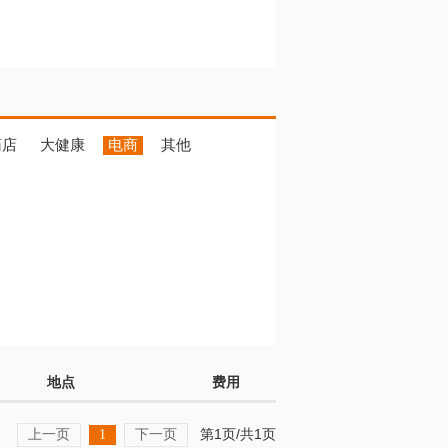
药店
大健康
电商
其他
地点
费用
上一页
下一页
第1页/共1页
1