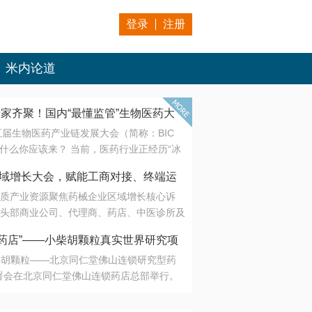
登录
注册
米内论道
专家齐聚！国内“最懂监管”生物医药大
第五届生物医药产业链发展大会（简称：BIC
 为什么你应该来？ 当前，医药行业正经历“冰
是AI制药从概念验证走向深度落地，数据与算
会·区域增长大会，赋能工商对接、终端运
另一端是创新药“最后一公里”的支付与入院
质产业资源聚焦药械企业区域增长核心诉
生态。 同质化“内卷”已无出路，全产业链协
头部商业公司、代理商、药店、中医诊所及
局关键。 本届大会以 “重构生态，定义未
接平台助力企业高效拓展终端网络，抢占区
容——从监管政策的前沿洞察，到AI制药的
药店”——小柴胡颗粒真实世界研究项
战略布局
复杂药物制剂、CGT、多肽与小核酸的技
小柴胡颗粒——北京同仁堂佛山连锁研究型药
性智造。 我们致力于打破壁垒，让“实验
连锁启动
署会在北京同仁堂佛山连锁药店总部举行。
端”与“支付端”深度对话，更让监管、产业、资
区域增长大会，赋能工商对接、终端运营
在广东落地的又一重要布局，标志着全国首
形成共识。
项目正式进入佛山市场。