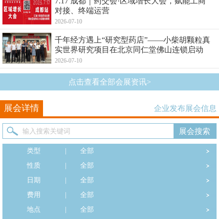
7.17 成都｜药交会·区域增长大会，赋能工商
对接、终端运营
2026-07-10
千年经方遇上“研究型药店”——小柴胡颗粒真
实世界研究项目在北京同仁堂佛山连锁启动
2026-07-10
点击查看全部会展资讯>
展会详情
企业发布展会信息
类型
|
全部
性质
|
全部
日期
|
全部
费用
|
全部
地点
|
全部