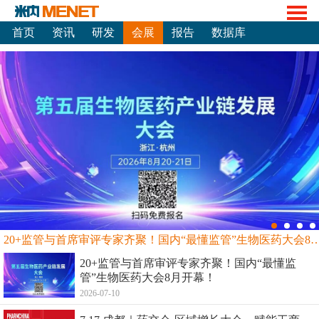
首页
资讯
研发
会展
报告
数据库
20+监管与首席审评专家齐聚！国内“最懂监管”生物
20+监管与首席审评专家齐聚！国内“最懂监
管”生物医药大会8月开幕！
2026-07-10