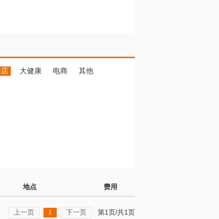
药店
大健康
电商
其他
地点
费用
上一页
下一页
第1页/共1页
1