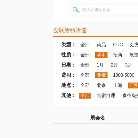
输入关键词搜索
会展活动筛选
类型：
全部
药品
OTC
处
性质：
全部
学术
招商
展
日期：
全部
1月
2月
3月
费用：
全部
免费
1000-5000
地点：
全部
北京
上海
广
其他：
全部
食宿自理
食宿免
展会名