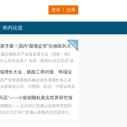
登录
注册
米内论道
专家齐聚！国内“最懂监管”生物医药大
第五届生物医药产业链发展大会（简称：BIC
 为什么你应该来？ 当前，医药行业正经历“冰
是AI制药从概念验证走向深度落地，数据与算
会·区域增长大会，赋能工商对接、终端运
另一端是创新药“最后一公里”的支付与入院
质产业资源聚焦药械企业区域增长核心诉
生态。 同质化“内卷”已无出路，全产业链协
头部商业公司、代理商、药店、中医诊所及
局关键。 本届大会以 “重构生态，定义未
接平台助力企业高效拓展终端网络，抢占区
容——从监管政策的前沿洞察，到AI制药的
药店”——小柴胡颗粒真实世界研究项
战略布局
复杂药物制剂、CGT、多肽与小核酸的技
小柴胡颗粒——北京同仁堂佛山连锁研究型药
性智造。 我们致力于打破壁垒，让“实验
连锁启动
署会在北京同仁堂佛山连锁药店总部举行。
端”与“支付端”深度对话，更让监管、产业、资
区域增长大会，赋能工商对接、终端运营
在广东落地的又一重要布局，标志着全国首
形成共识。
项目正式进入佛山市场。