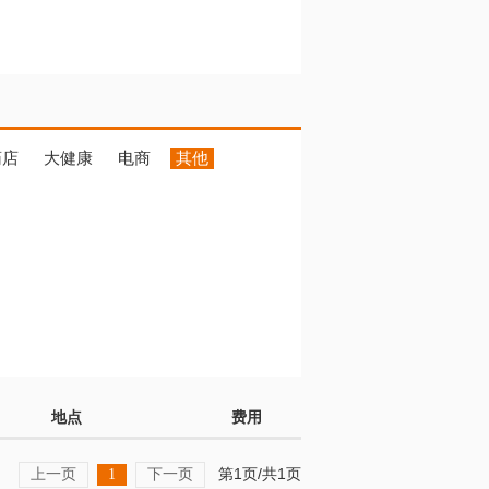
药店
大健康
电商
其他
地点
费用
上一页
下一页
第1页/共1页
1