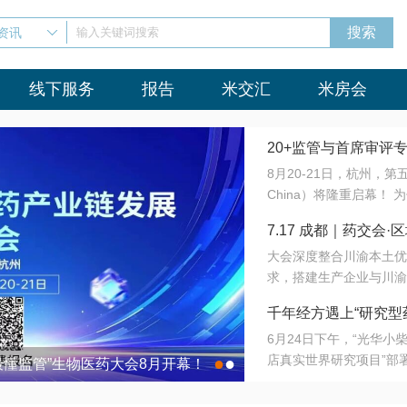
资讯
输入关键词搜索
线下服务
报告
米交汇
米房会
20+监管与首席审评
8月20-21日，杭州，
会8月开幕！
China）将隆重启幕！
与火”的淬炼—— 一端
7.17 成都｜药交
法正重新定义研发效率；
大会深度整合川渝本土优
难题，呼唤更成熟的产业
营
求，搭建生产企业与川渝
同与出海能力建设才是破
三终端渠道的精准高效对
来”为主题，内容全面扩
千年经方遇上“研究型
域增量份额夯实西南市场
算力突围；从中药创新、
6月24日下午，“光华
术攻坚，到CDMO的柔
目在北京同仁堂佛山
店真实世界研究项目”部
●
●
室”与“生产线”、“研发
最懂监管”生物医药大会8月开幕！
7.17 成都｜药交会·
这是继广州之后，该项目
本、临床在同一张桌子上
个OTC药品研究型药店