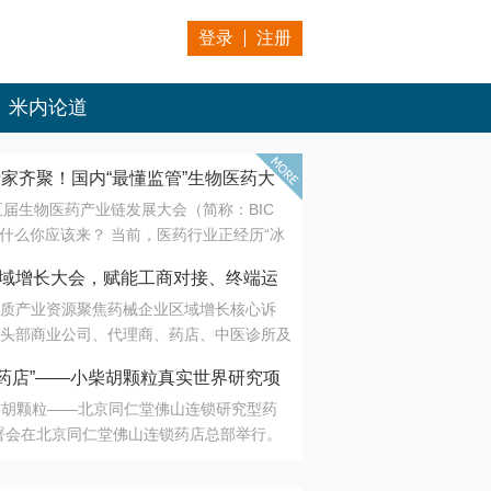
登录
注册
米内论道
专家齐聚！国内“最懂监管”生物医药大
第五届生物医药产业链发展大会（简称：BIC
 为什么你应该来？ 当前，医药行业正经历“冰
是AI制药从概念验证走向深度落地，数据与算
会·区域增长大会，赋能工商对接、终端运
另一端是创新药“最后一公里”的支付与入院
质产业资源聚焦药械企业区域增长核心诉
生态。 同质化“内卷”已无出路，全产业链协
头部商业公司、代理商、药店、中医诊所及
局关键。 本届大会以 “重构生态，定义未
接平台助力企业高效拓展终端网络，抢占区
容——从监管政策的前沿洞察，到AI制药的
药店”——小柴胡颗粒真实世界研究项
战略布局
复杂药物制剂、CGT、多肽与小核酸的技
小柴胡颗粒——北京同仁堂佛山连锁研究型药
性智造。 我们致力于打破壁垒，让“实验
连锁启动
署会在北京同仁堂佛山连锁药店总部举行。
端”与“支付端”深度对话，更让监管、产业、资
区域增长大会，赋能工商对接、终端运营
在广东落地的又一重要布局，标志着全国首
形成共识。
项目正式进入佛山市场。