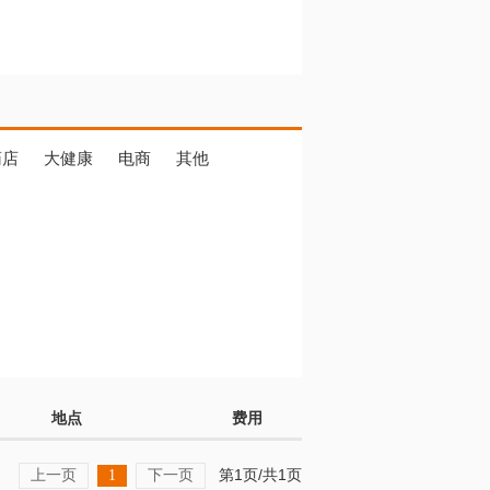
药店
大健康
电商
其他
地点
费用
上一页
下一页
第1页/共1页
1