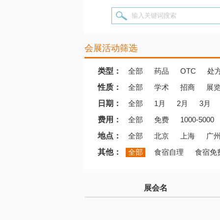
输入关键词搜索
会展活动筛选
类型：
全部
药品
OTC
处
性质：
全部
学术
招商
展
日期：
全部
1月
2月
3月
费用：
全部
免费
1000-5000
地点：
全部
北京
上海
广
其他：
全部
食宿自理
食宿免
展会名