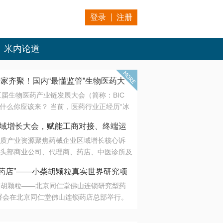
登录
注册
米内论道
专家齐聚！国内“最懂监管”生物医药大
第五届生物医药产业链发展大会（简称：BIC
 为什么你应该来？ 当前，医药行业正经历“冰
是AI制药从概念验证走向深度落地，数据与算
会·区域增长大会，赋能工商对接、终端运
另一端是创新药“最后一公里”的支付与入院
质产业资源聚焦药械企业区域增长核心诉
生态。 同质化“内卷”已无出路，全产业链协
头部商业公司、代理商、药店、中医诊所及
局关键。 本届大会以 “重构生态，定义未
接平台助力企业高效拓展终端网络，抢占区
容——从监管政策的前沿洞察，到AI制药的
药店”——小柴胡颗粒真实世界研究项
战略布局
复杂药物制剂、CGT、多肽与小核酸的技
小柴胡颗粒——北京同仁堂佛山连锁研究型药
性智造。 我们致力于打破壁垒，让“实验
连锁启动
署会在北京同仁堂佛山连锁药店总部举行。
端”与“支付端”深度对话，更让监管、产业、资
区域增长大会，赋能工商对接、终端运营
在广东落地的又一重要布局，标志着全国首
形成共识。
项目正式进入佛山市场。