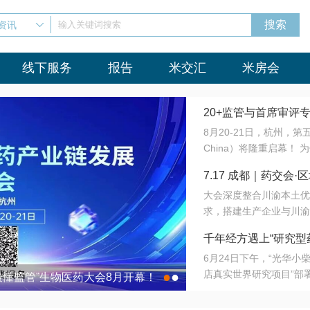
资讯
输入关键词搜索
线下服务
报告
米交汇
米房会
20+监管与首席审评
8月20-21日，杭州，
会8月开幕！
China）将隆重启幕！
与火”的淬炼—— 一端
7.17 成都｜药交
法正重新定义研发效率；
大会深度整合川渝本土优
难题，呼唤更成熟的产业
营
求，搭建生产企业与川渝
同与出海能力建设才是破
三终端渠道的精准高效对
来”为主题，内容全面扩
千年经方遇上“研究型
域增量份额夯实西南市场
算力突围；从中药创新、
6月24日下午，“光华
术攻坚，到CDMO的柔
目在北京同仁堂佛山
店真实世界研究项目”部
●
●
室”与“生产线”、“研发
最懂监管”生物医药大会8月开幕！
7.17 成都｜药交会·
这是继广州之后，该项目
本、临床在同一张桌子上
个OTC药品研究型药店