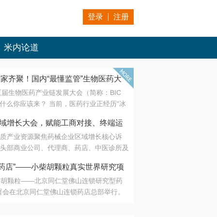
登录
注册
米内论道
专家齐聚！国内“最懂监管”生物医药大
第五届生物医药产业链发展大会（简称：BIC
 为什么你应该来？ 当前，医药行业正经历“冰
是AI制药从概念验证走向深度落地，数据与算
会·区域增长大会，赋能工商对接、终端运
另一端是创新药“最后一公里”的支付与入院
质产业资源聚焦药械企业区域增长核心诉
生态。 同质化“内卷”已无出路，全产业链协
头部商业公司、代理商、药店、中医诊所及
局关键。 本届大会以 “重构生态，定义未
接平台助力企业高效拓展终端网络，抢占区
容——从监管政策的前沿洞察，到AI制药的
药店”——小柴胡颗粒真实世界研究项
战略布局
复杂药物制剂、CGT、多肽与小核酸的技
小柴胡颗粒——北京同仁堂佛山连锁研究型药
性智造。 我们致力于打破壁垒，让“实验
连锁启动
署会在北京同仁堂佛山连锁药店总部举行。
端”与“支付端”深度对话，更让监管、产业、资
区域增长大会，赋能工商对接、终端运营
在广东落地的又一重要布局，标志着全国首
形成共识。
项目正式进入佛山市场。