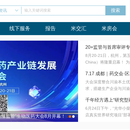
资讯
输入关键词搜索
线下服务
报告
米交汇
米房会
20+监管与首席审评
8月20-21日，杭州，
会8月开幕！
China）将隆重启幕！
与火”的淬炼—— 一端
7.17 成都｜药交
法正重新定义研发效率；
大会深度整合川渝本土优
难题，呼唤更成熟的产业
营
求，搭建生产企业与川渝
同与出海能力建设才是破
三终端渠道的精准高效对
来”为主题，内容全面扩
千年经方遇上“研究型
域增量份额夯实西南市场
算力突围；从中药创新、
6月24日下午，“光华
术攻坚，到CDMO的柔
目在北京同仁堂佛山
店真实世界研究项目”部
●
●
室”与“生产线”、“研发
最懂监管”生物医药大会8月开幕！
7.17 成都｜药交会·
这是继广州之后，该项目
本、临床在同一张桌子上
个OTC药品研究型药店