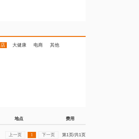
药店
大健康
电商
其他
地点
费用
上一页
下一页
第1页/共1页
1