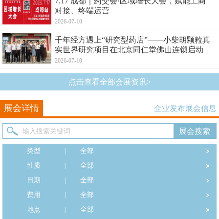
7.17 成都｜药交会·区域增长大会，赋能工商
对接、终端运营
2026-07-10
千年经方遇上“研究型药店”——小柴胡颗粒真
实世界研究项目在北京同仁堂佛山连锁启动
2026-07-10
点击查看全部会展资讯>
展会详情
企业发布展会信息
类型
|
全部
性质
|
全部
日期
|
全部
费用
|
全部
地点
|
全部