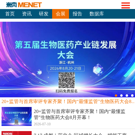
首页
资讯
研发
会展
报告
数据库
20+监管与首席审评专家齐聚！国内“最懂监管”生物
20+监管与首席审评专家齐聚！国内“最懂监
管”生物医药大会8月开幕！
2026-07-10