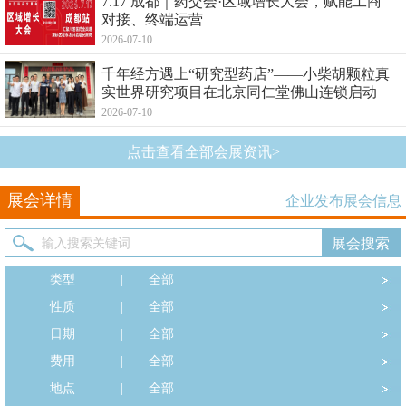
7.17 成都｜药交会·区域增长大会，赋能工商
对接、终端运营
2026-07-10
千年经方遇上“研究型药店”——小柴胡颗粒真
实世界研究项目在北京同仁堂佛山连锁启动
2026-07-10
点击查看全部会展资讯>
展会详情
企业发布展会信息
类型
|
全部
性质
|
全部
日期
|
全部
费用
|
全部
地点
|
全部