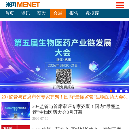
首页
资讯
研发
会展
报告
数据库
20+监管与首席审评专家齐聚！国内“最懂监管”生物
20+监管与首席审评专家齐聚！国内“最懂监
管”生物医药大会8月开幕！
2026-07-10