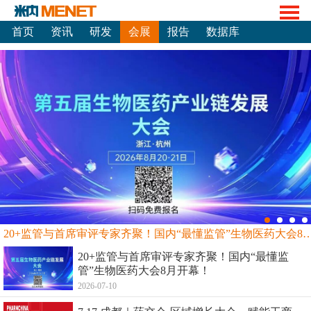
首页
资讯
研发
会展
报告
数据库
20+监管与首席审评专家齐聚！国内“最懂监管”生物
20+监管与首席审评专家齐聚！国内“最懂监
管”生物医药大会8月开幕！
2026-07-10