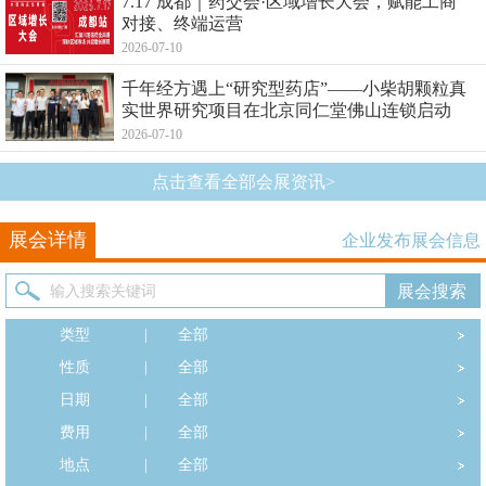
7.17 成都｜药交会·区域增长大会，赋能工商
对接、终端运营
2026-07-10
千年经方遇上“研究型药店”——小柴胡颗粒真
实世界研究项目在北京同仁堂佛山连锁启动
2026-07-10
点击查看全部会展资讯>
展会详情
企业发布展会信息
类型
|
全部
性质
|
全部
日期
|
全部
费用
|
全部
地点
|
全部