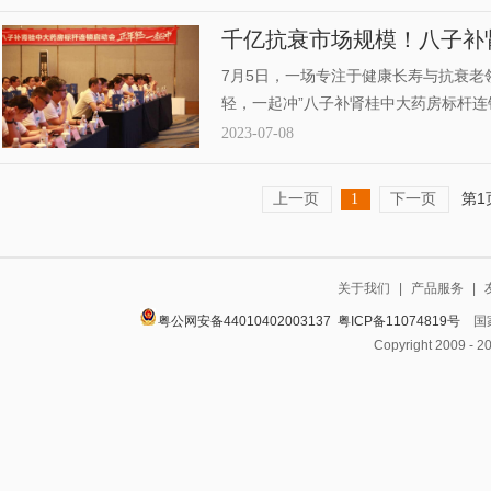
千亿抗衰市场规模！八子补
蓝海
7月5日，一场专注于健康长寿与抗衰老
轻，一起冲”八子补肾桂中大药房标杆
子补肾胶囊全新模式的启航。抢占抗衰老
2023-07-08
手“强强联合”，进一步完善销售业态，
性的价值最大化，颠覆传统模式，以全
上一页
下一页
第1
1
关于我们
|
产品服务
|
粤公网安备44010402003137
粤ICP备11074819号
国家
Copyright 2009 - 2