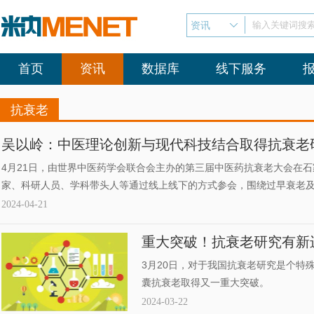
资讯
输入关键词搜
首页
资讯
数据库
线下服务
抗衰老
吴以岭：中医理论创新与现代科技结合取得抗衰老
4月21日，由世界中医药学会联合会主办的第三届中医药抗衰老大会在
家、科研人员、学科带头人等通过线上线下的方式参会，围绕过早衰老
老领域取得的最新研究成果。从基础到临床、从西医到中医，多学科、
2024-04-21
发展，助力健康中国建设。
重大突破！抗衰老研究有新
3月20日，对于我国抗衰老研究是个特
囊抗衰老取得又一重大突破。
2024-03-22