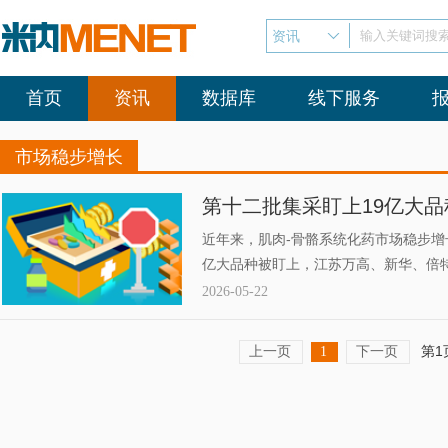
资讯
输入关键词搜
首页
资讯
数据库
线下服务
市场稳步增长
第十二批集采盯上19亿大品
剂暴涨222%，北京泰德、
近年来，肌肉-骨骼系统化药市场稳步增
亿大品种被盯上，江苏万高、新华、倍
TOP20中，高端注射剂暴涨222%，
2026-05-22
TOP20中，国产1类新药“3连涨”，正
上一页
下一页
第1
1