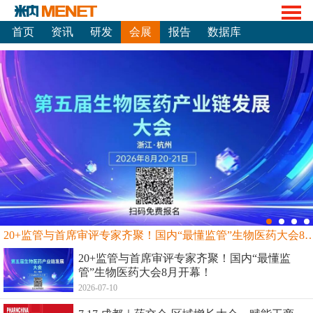
首页
资讯
研发
会展
报告
数据库
20+监管与首席审评专家齐聚！国内“最懂监管”生物
20+监管与首席审评专家齐聚！国内“最懂监
管”生物医药大会8月开幕！
2026-07-10