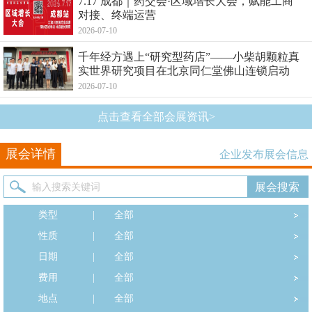
7.17 成都｜药交会·区域增长大会，赋能工商
对接、终端运营
2026-07-10
千年经方遇上“研究型药店”——小柴胡颗粒真
实世界研究项目在北京同仁堂佛山连锁启动
2026-07-10
点击查看全部会展资讯>
展会详情
企业发布展会信息
类型
|
全部
性质
|
全部
日期
|
全部
费用
|
全部
地点
|
全部