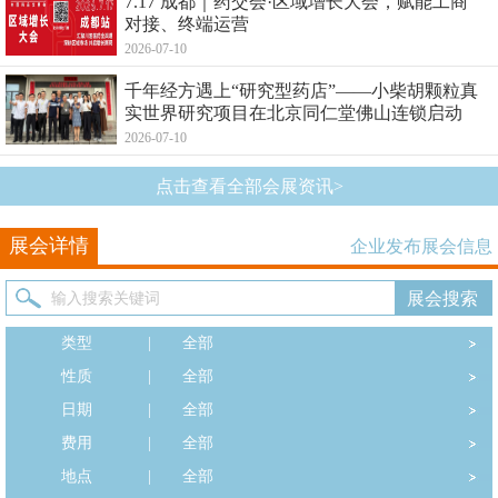
7.17 成都｜药交会·区域增长大会，赋能工商
对接、终端运营
2026-07-10
千年经方遇上“研究型药店”——小柴胡颗粒真
实世界研究项目在北京同仁堂佛山连锁启动
2026-07-10
点击查看全部会展资讯>
展会详情
企业发布展会信息
类型
|
全部
性质
|
全部
日期
|
全部
费用
|
全部
地点
|
全部