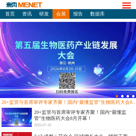
首页
资讯
研发
会展
报告
数据库
20+监管与首席审评专家齐聚！国内“最懂监管”生物
20+监管与首席审评专家齐聚！国内“最懂监
管”生物医药大会8月开幕！
2026-07-10