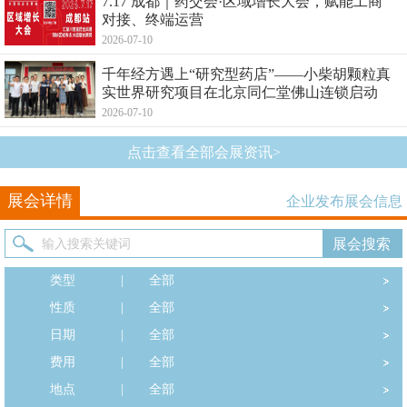
7.17 成都｜药交会·区域增长大会，赋能工商
对接、终端运营
2026-07-10
千年经方遇上“研究型药店”——小柴胡颗粒真
实世界研究项目在北京同仁堂佛山连锁启动
2026-07-10
点击查看全部会展资讯>
展会详情
企业发布展会信息
类型
|
全部
性质
|
全部
日期
|
全部
费用
|
全部
地点
|
全部