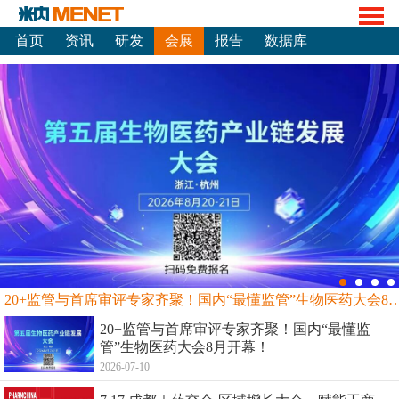
首页
资讯
研发
会展
报告
数据库
20+监管与首席审评专家齐聚！国内“最懂监管”生物
20+监管与首席审评专家齐聚！国内“最懂监
管”生物医药大会8月开幕！
2026-07-10