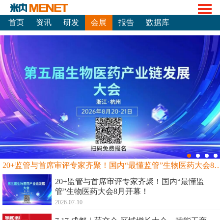
首页
资讯
研发
会展
报告
数据库
20+监管与首席审评专家齐聚！国内“最懂监管”生物
20+监管与首席审评专家齐聚！国内“最懂监
管”生物医药大会8月开幕！
2026-07-10