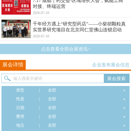
7.17 成都｜药交会·区域增长大会，赋能工商
对接、终端运营
2026-07-10
千年经方遇上“研究型药店”——小柴胡颗粒真
实世界研究项目在北京同仁堂佛山连锁启动
2026-07-10
点击查看全部会展资讯>
展会详情
企业发布展会信息
类型
|
全部
性质
|
全部
日期
|
全部
费用
|
全部
地点
|
全部