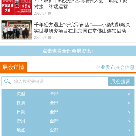
7.17 成都｜药交会·区域增长大会，赋能工商
对接、终端运营
2026-07-10
千年经方遇上“研究型药店”——小柴胡颗粒真
实世界研究项目在北京同仁堂佛山连锁启动
2026-07-10
点击查看全部会展资讯>
展会详情
企业发布展会信息
类型
|
全部
性质
|
全部
日期
|
全部
费用
|
全部
地点
|
全部