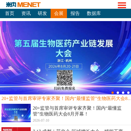
首页
资讯
研发
会展
报告
数据库
20+监管与首席审评专家齐聚！国内“最懂监管”生物
20+监管与首席审评专家齐聚！国内“最懂监
管”生物医药大会8月开幕！
2026-07-10