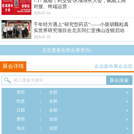
7.17 成都｜药交会·区域增长大会，赋能工商
对接、终端运营
2026-07-10
千年经方遇上“研究型药店”——小柴胡颗粒真
实世界研究项目在北京同仁堂佛山连锁启动
2026-07-10
点击查看全部会展资讯>
展会详情
企业发布展会信息
类型
|
全部
性质
|
全部
日期
|
全部
费用
|
全部
地点
|
全部