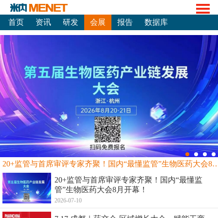
首页
资讯
研发
会展
报告
数据库
20+监管与首席审评专家齐聚！国内“最懂监管”生物
20+监管与首席审评专家齐聚！国内“最懂监
管”生物医药大会8月开幕！
2026-07-10