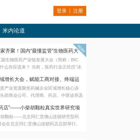
登录
注册
米内论道
专家齐聚！国内“最懂监管”生物医药大
第五届生物医药产业链发展大会（简称：BIC
 为什么你应该来？ 当前，医药行业正经历“冰
是AI制药从概念验证走向深度落地，数据与算
会·区域增长大会，赋能工商对接、终端运
另一端是创新药“最后一公里”的支付与入院
质产业资源聚焦药械企业区域增长核心诉
生态。 同质化“内卷”已无出路，全产业链协
头部商业公司、代理商、药店、中医诊所及
局关键。 本届大会以 “重构生态，定义未
接平台助力企业高效拓展终端网络，抢占区
容——从监管政策的前沿洞察，到AI制药的
药店”——小柴胡颗粒真实世界研究项
战略布局
复杂药物制剂、CGT、多肽与小核酸的技
小柴胡颗粒——北京同仁堂佛山连锁研究型药
性智造。 我们致力于打破壁垒，让“实验
连锁启动
署会在北京同仁堂佛山连锁药店总部举行。
端”与“支付端”深度对话，更让监管、产业、资
区域增长大会，赋能工商对接、终端运营
在广东落地的又一重要布局，标志着全国首
形成共识。
项目正式进入佛山市场。