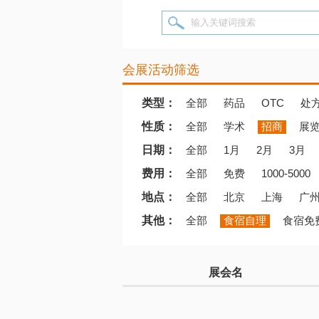
输入关键词搜索
会展活动筛选
类型：
全部
药品
OTC
处
性质：
全部
学术
招商
展
日期：
全部
1月
2月
3月
费用：
全部
免费
1000-5000
地点：
全部
北京
上海
广
其他：
全部
食宿自理
食宿免
展会名