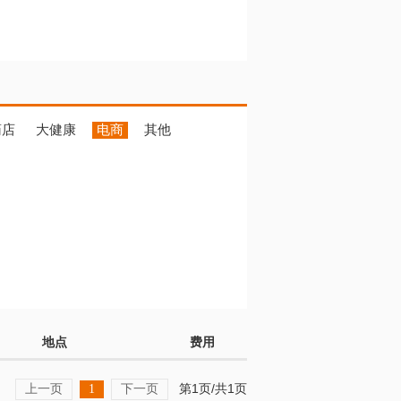
药店
大健康
电商
其他
地点
费用
上一页
下一页
第1页/共1页
1