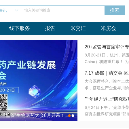
资讯
输入关键词搜索
线下服务
报告
米交汇
米房会
20+监管与首席审评
8月20-21日，杭州，
会8月开幕！
China）将隆重启幕！
与火”的淬炼—— 一端
7.17 成都｜药交
法正重新定义研发效率；
大会深度整合川渝本土优
难题，呼唤更成熟的产业
营
求，搭建生产企业与川渝
同与出海能力建设才是破
三终端渠道的精准高效对
来”为主题，内容全面扩
千年经方遇上“研究型
域增量份额夯实西南市场
算力突围；从中药创新、
6月24日下午，“光华
术攻坚，到CDMO的柔
目在北京同仁堂佛山
店真实世界研究项目”部
●
●
室”与“生产线”、“研发
最懂监管”生物医药大会8月开幕！
7.17 成都｜药交会·
这是继广州之后，该项目
本、临床在同一张桌子上
个OTC药品研究型药店