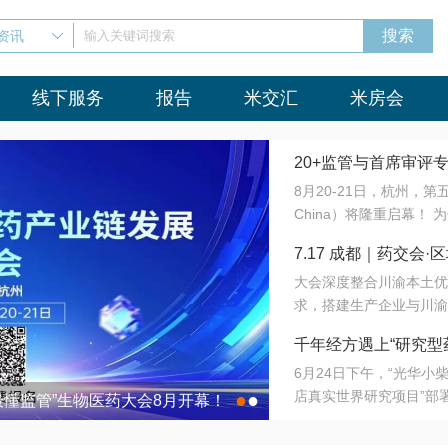
资讯
输入关键词搜索
线下服务
报告
米交汇
米房会
20+监管与首席审评
8月20-21日，杭州，
会8月开幕！
China）将隆重启幕！
与火”的淬炼—— 一端
7.17 成都｜药交
法正重新定义研发效率；
大会深度整合川渝本土优
难题，呼唤更成熟的产业
营
求，搭建生产企业与川渝
同与出海能力建设才是破
三终端渠道的精准高效对
来”为主题，内容全面扩
千年经方遇上“研究型
域增量份额夯实西南市场
算力突围；从中药创新、
6月24日下午，“光华
术攻坚，到CDMO的柔
目在北京同仁堂佛山
店真实世界研究项目”部
●
●
室”与“生产线”、“研发
最懂监管”生物医药大会8月开幕！
7.17 成都｜药交会·
这是继广州之后，该项目
本、临床在同一张桌子上
个OTC药品研究型药店