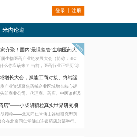
登录
注册
米内论道
专家齐聚！国内“最懂监管”生物医药大
第五届生物医药产业链发展大会（简称：BIC
 为什么你应该来？ 当前，医药行业正经历“冰
是AI制药从概念验证走向深度落地，数据与算
会·区域增长大会，赋能工商对接、终端运
另一端是创新药“最后一公里”的支付与入院
质产业资源聚焦药械企业区域增长核心诉
生态。 同质化“内卷”已无出路，全产业链协
头部商业公司、代理商、药店、中医诊所及
局关键。 本届大会以 “重构生态，定义未
接平台助力企业高效拓展终端网络，抢占区
容——从监管政策的前沿洞察，到AI制药的
药店”——小柴胡颗粒真实世界研究项
战略布局
复杂药物制剂、CGT、多肽与小核酸的技
小柴胡颗粒——北京同仁堂佛山连锁研究型药
性智造。 我们致力于打破壁垒，让“实验
连锁启动
署会在北京同仁堂佛山连锁药店总部举行。
端”与“支付端”深度对话，更让监管、产业、资
区域增长大会，赋能工商对接、终端运营
在广东落地的又一重要布局，标志着全国首
形成共识。
项目正式进入佛山市场。