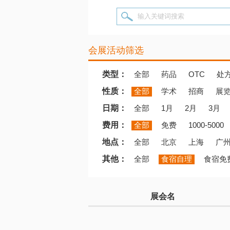
输入关键词搜索
会展活动筛选
类型：
全部
药品
OTC
处
性质：
全部
学术
招商
展
日期：
全部
1月
2月
3月
费用：
全部
免费
1000-5000
地点：
全部
北京
上海
广
其他：
全部
食宿自理
食宿免
展会名