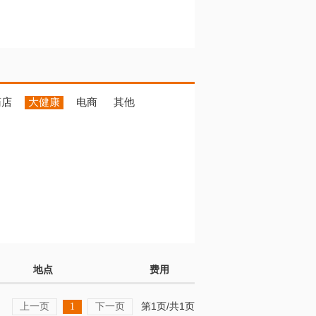
药店
大健康
电商
其他
地点
费用
上一页
下一页
第1页/共1页
1