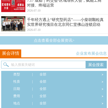
7.17 成都｜药交会·区域增长大会，赋能工商
对接、终端运营
2026-07-10
千年经方遇上“研究型药店”——小柴胡颗粒真
实世界研究项目在北京同仁堂佛山连锁启动
2026-07-10
点击查看全部会展资讯>
展会详情
企业发布展会信息
类型
|
全部
性质
|
全部
日期
|
全部
费用
|
全部
地点
|
全部