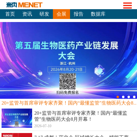
首页
资讯
研发
会展
报告
数据库
20+监管与首席审评专家齐聚！国内“最懂监管”生物
20+监管与首席审评专家齐聚！国内“最懂监
管”生物医药大会8月开幕！
2026-07-10