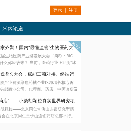
登录
注册
米内论道
专家齐聚！国内“最懂监管”生物医药大
第五届生物医药产业链发展大会（简称：BIC
 为什么你应该来？ 当前，医药行业正经历“冰
是AI制药从概念验证走向深度落地，数据与算
会·区域增长大会，赋能工商对接、终端运
另一端是创新药“最后一公里”的支付与入院
质产业资源聚焦药械企业区域增长核心诉
生态。 同质化“内卷”已无出路，全产业链协
头部商业公司、代理商、药店、中医诊所及
局关键。 本届大会以 “重构生态，定义未
接平台助力企业高效拓展终端网络，抢占区
容——从监管政策的前沿洞察，到AI制药的
药店”——小柴胡颗粒真实世界研究项
战略布局
复杂药物制剂、CGT、多肽与小核酸的技
小柴胡颗粒——北京同仁堂佛山连锁研究型药
性智造。 我们致力于打破壁垒，让“实验
连锁启动
署会在北京同仁堂佛山连锁药店总部举行。
端”与“支付端”深度对话，更让监管、产业、资
区域增长大会，赋能工商对接、终端运营
在广东落地的又一重要布局，标志着全国首
形成共识。
项目正式进入佛山市场。