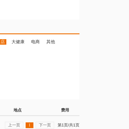
药店
大健康
电商
其他
地点
费用
上一页
下一页
第1页/共1页
1