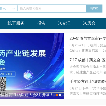
资讯
输入关键词搜索
线下服务
报告
米交汇
米房会
20+监管与首席审评
8月20-21日，杭州，
会8月开幕！
China）将隆重启幕！
与火”的淬炼—— 一端
7.17 成都｜药交
法正重新定义研发效率；
大会深度整合川渝本土优
难题，呼唤更成熟的产业
营
求，搭建生产企业与川渝
同与出海能力建设才是破
三终端渠道的精准高效对
来”为主题，内容全面扩
千年经方遇上“研究型
域增量份额夯实西南市场
算力突围；从中药创新、
6月24日下午，“光华
术攻坚，到CDMO的柔
目在北京同仁堂佛山
店真实世界研究项目”部
●
●
室”与“生产线”、“研发
最懂监管”生物医药大会8月开幕！
7.17 成都｜药交会·
这是继广州之后，该项目
本、临床在同一张桌子上
个OTC药品研究型药店