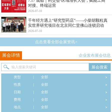
7.17 成都｜药交会·区域增长大会，赋能工商
对接、终端运营
2026-07-10
千年经方遇上“研究型药店”——小柴胡颗粒真
实世界研究项目在北京同仁堂佛山连锁启动
2026-07-10
点击查看全部会展资讯>
展会详情
企业发布展会信息
类型
|
全部
性质
|
全部
日期
|
全部
费用
|
全部
地点
|
全部