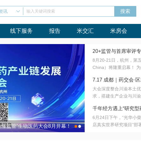
资讯
输入关键词搜索
线下服务
报告
米交汇
米房会
20+监管与首席审评
8月20-21日，杭州，
会8月开幕！
China）将隆重启幕！
与火”的淬炼—— 一端
7.17 成都｜药交
法正重新定义研发效率；
大会深度整合川渝本土优
难题，呼唤更成熟的产业
营
求，搭建生产企业与川渝
同与出海能力建设才是破
三终端渠道的精准高效对
来”为主题，内容全面扩
千年经方遇上“研究型
域增量份额夯实西南市场
算力突围；从中药创新、
6月24日下午，“光华
术攻坚，到CDMO的柔
目在北京同仁堂佛山
店真实世界研究项目”部
●
●
室”与“生产线”、“研发
最懂监管”生物医药大会8月开幕！
7.17 成都｜药交会·
这是继广州之后，该项目
本、临床在同一张桌子上
个OTC药品研究型药店