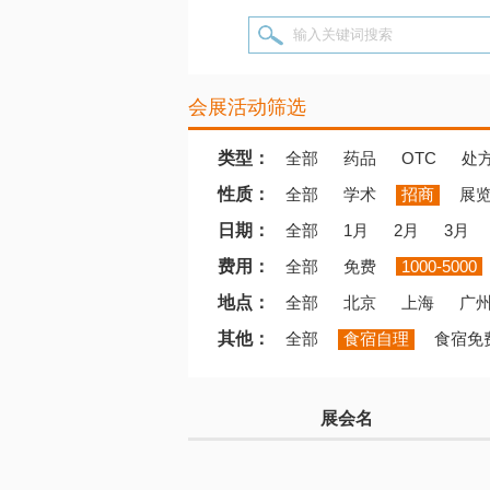
输入关键词搜索
会展活动筛选
类型：
全部
药品
OTC
处
性质：
全部
学术
招商
展
日期：
全部
1月
2月
3月
费用：
全部
免费
1000-5000
地点：
全部
北京
上海
广
其他：
全部
食宿自理
食宿免
展会名