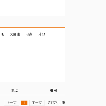
药店
大健康
电商
其他
地点
费用
上一页
下一页
第1页/共1页
1