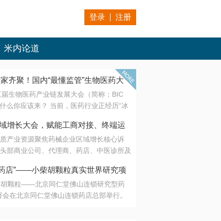
登录
注册
米内论道
专家齐聚！国内“最懂监管”生物医药大
第五届生物医药产业链发展大会（简称：BIC
 为什么你应该来？ 当前，医药行业正经历“冰
是AI制药从概念验证走向深度落地，数据与算
会·区域增长大会，赋能工商对接、终端运
另一端是创新药“最后一公里”的支付与入院
质产业资源聚焦药械企业区域增长核心诉
生态。 同质化“内卷”已无出路，全产业链协
头部商业公司、代理商、药店、中医诊所及
局关键。 本届大会以 “重构生态，定义未
接平台助力企业高效拓展终端网络，抢占区
容——从监管政策的前沿洞察，到AI制药的
药店”——小柴胡颗粒真实世界研究项
战略布局
复杂药物制剂、CGT、多肽与小核酸的技
小柴胡颗粒——北京同仁堂佛山连锁研究型药
性智造。 我们致力于打破壁垒，让“实验
连锁启动
署会在北京同仁堂佛山连锁药店总部举行。
端”与“支付端”深度对话，更让监管、产业、资
区域增长大会，赋能工商对接、终端运营
在广东落地的又一重要布局，标志着全国首
形成共识。
项目正式进入佛山市场。