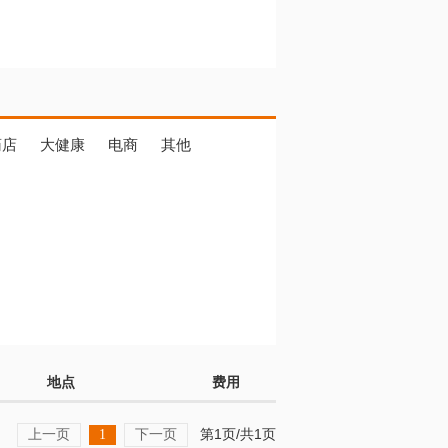
药店
大健康
电商
其他
地点
费用
上一页
下一页
第1页/共1页
1