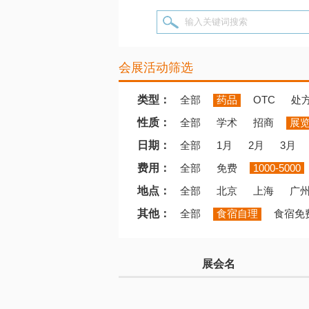
输入关键词搜索
会展活动筛选
类型：
全部
药品
OTC
处
性质：
全部
学术
招商
展
日期：
全部
1月
2月
3月
费用：
全部
免费
1000-5000
地点：
全部
北京
上海
广
其他：
全部
食宿自理
食宿免
展会名