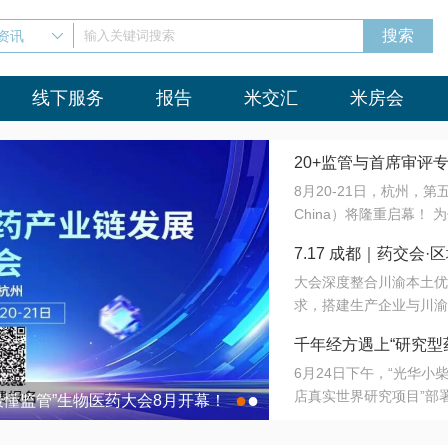
资讯
输入关键词搜索
线下服务
报告
米交汇
米房会
20+监管与首席审评
8月20-21日，杭州，
会8月开幕！
China）将隆重启幕！
与火”的淬炼—— 一端
7.17 成都｜药交
法正重新定义研发效率；
大会深度整合川渝本土优
难题，呼唤更成熟的产业
营
求，搭建生产企业与川渝
同与出海能力建设才是破
三终端渠道的精准高效对
来”为主题，内容全面扩
千年经方遇上“研究型
域增量份额夯实西南市场
算力突围；从中药创新、
6月24日下午，“光华
术攻坚，到CDMO的柔
目在北京同仁堂佛山
店真实世界研究项目”部
●
●
室”与“生产线”、“研发
最懂监管”生物医药大会8月开幕！
7.17 成都｜药交会·
这是继广州之后，该项目
本、临床在同一张桌子上
个OTC药品研究型药店