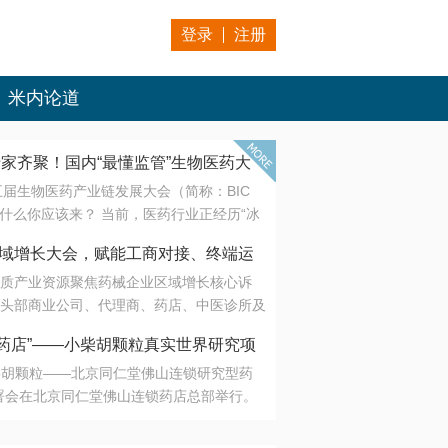
登录
注册
米内论道
专家齐聚！国内“最懂监管”生物医药大
第五届生物医药产业链发展大会（简称：BIC
 为什么你应该来？ 当前，医药行业正经历“冰
是AI制药从概念验证走向深度落地，数据与算
会·区域增长大会，赋能工商对接、终端运
另一端是创新药“最后一公里”的支付与入院
质产业资源聚焦药械企业区域增长核心诉
生态。 同质化“内卷”已无出路，全产业链协
头部商业公司、代理商、药店、中医诊所及
局关键。 本届大会以 “重构生态，定义未
接平台助力企业高效拓展终端网络，抢占区
容——从监管政策的前沿洞察，到AI制药的
药店”——小柴胡颗粒真实世界研究项
战略布局
复杂药物制剂、CGT、多肽与小核酸的技
小柴胡颗粒——北京同仁堂佛山连锁研究型药
性智造。 我们致力于打破壁垒，让“实验
连锁启动
署会在北京同仁堂佛山连锁药店总部举行。
端”与“支付端”深度对话，更让监管、产业、资
区域增长大会，赋能工商对接、终端运营
在广东落地的又一重要布局，标志着全国首
形成共识。
项目正式进入佛山市场。