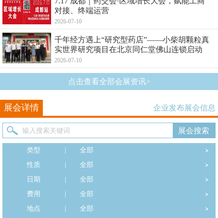
7.17 成都｜药交会·区域增长大会，赋能工商
对接、终端运营
2026-07-10
千年经方遇上“研究型药店”——小柴胡颗粒真
实世界研究项目在北京同仁堂佛山连锁启动
2026-07-10
点击查看全部会展资讯>
展会详情
企业发布展会信息
类型
|
全部
性质
|
全部
日期
|
全部
费用
|
全部
地点
|
全部