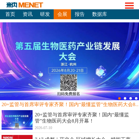
首页
资讯
研发
会展
报告
数据库
20+监管与首席审评专家齐聚！国内“最懂监管”生物
20+监管与首席审评专家齐聚！国内“最懂监
管”生物医药大会8月开幕！
2026-07-10