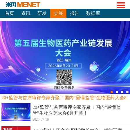
首页
资讯
研发
会展
报告
数据库
20+监管与首席审评专家齐聚！国内“最懂监管”生物
20+监管与首席审评专家齐聚！国内“最懂监
管”生物医药大会8月开幕！
2026-07-10