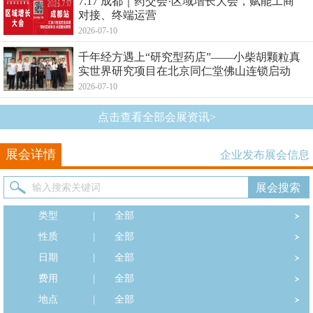
7.17 成都｜药交会·区域增长大会，赋能工商
对接、终端运营
2026-07-10
千年经方遇上“研究型药店”——小柴胡颗粒真
实世界研究项目在北京同仁堂佛山连锁启动
2026-07-10
点击查看全部会展资讯>
展会详情
企业发布展会信息
类型
|
全部
性质
|
全部
日期
|
全部
费用
|
全部
地点
|
全部