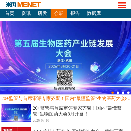
首页
资讯
研发
会展
报告
数据库
20+监管与首席审评专家齐聚！国内“最懂监管”生物
20+监管与首席审评专家齐聚！国内“最懂监
管”生物医药大会8月开幕！
2026-07-10