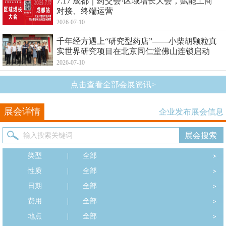
7.17 成都｜药交会·区域增长大会，赋能工商
对接、终端运营
2026-07-10
千年经方遇上“研究型药店”——小柴胡颗粒真
实世界研究项目在北京同仁堂佛山连锁启动
2026-07-10
点击查看全部会展资讯>
展会详情
企业发布展会信息
类型
|
全部
性质
|
全部
日期
|
全部
费用
|
全部
地点
|
全部