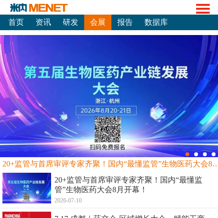
首页
资讯
研发
会展
报告
数据库
20+监管与首席审评专家齐聚！国内“最懂监管”生物
20+监管与首席审评专家齐聚！国内“最懂监
管”生物医药大会8月开幕！
2026-07-10