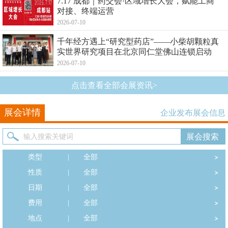
7.17 成都｜药交会·区域增长大会，赋能工商
对接、终端运营
2026-07-10
千年经方遇上“研究型药店”——小柴胡颗粒真
实世界研究项目在北京同仁堂佛山连锁启动
2026-07-10
点击查看全部会展资讯>
展会详情
企业发布展会信息
类型
|
全部
性质
|
全部
日期
|
全部
费用
|
全部
地点
|
全部