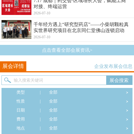
7.17 成都｜药交会·区域增长大会，赋能工商
对接、终端运营
2026-07-10
千年经方遇上“研究型药店”——小柴胡颗粒真
实世界研究项目在北京同仁堂佛山连锁启动
2026-07-10
点击查看全部会展资讯>
展会详情
企业发布展会信息
类型
|
全部
性质
|
全部
日期
|
全部
费用
|
全部
地点
|
全部