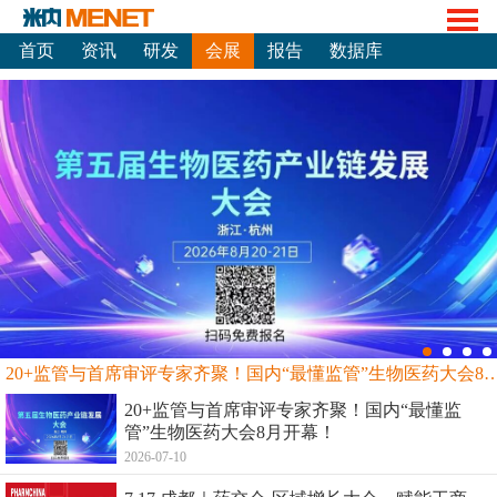
首页
资讯
研发
会展
报告
数据库
20+监管与首席审评专家齐聚！国内“最懂监管”生物
20+监管与首席审评专家齐聚！国内“最懂监
管”生物医药大会8月开幕！
2026-07-10