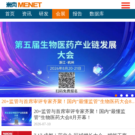
首页
资讯
研发
会展
报告
数据库
20+监管与首席审评专家齐聚！国内“最懂监管”生物
20+监管与首席审评专家齐聚！国内“最懂监
管”生物医药大会8月开幕！
2026-07-10