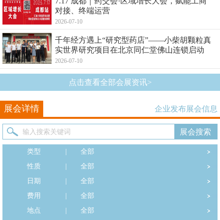
7.17 成都｜药交会·区域增长大会，赋能工商
对接、终端运营
2026-07-10
千年经方遇上“研究型药店”——小柴胡颗粒真
实世界研究项目在北京同仁堂佛山连锁启动
2026-07-10
点击查看全部会展资讯>
展会详情
企业发布展会信息
类型
|
全部
性质
|
全部
日期
|
全部
费用
|
全部
地点
|
全部